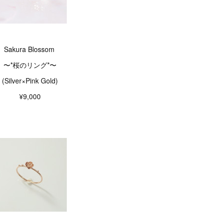
Sakura Blossom
〜*桜のリング*〜
(Silver×Pink Gold)
¥9,000