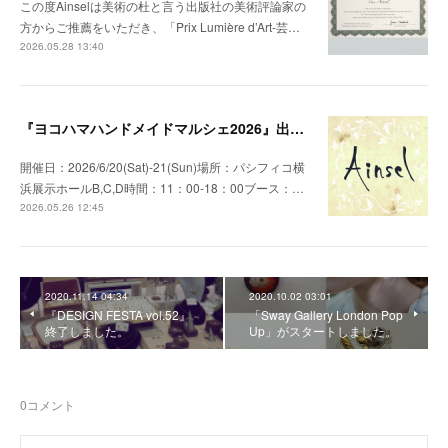
この度Ainselは美術の杜と言う出版社の美術評論家の
方からご推薦をいただき、「Prix Lumière d’Art-芸…
2026.05.28 13:40
『ヨコハマハンドメイドマルシェ2026』出展のお知らせ
開催日：2026/6/20(Sat)-21(Sun)場所：パシフィコ横
浜展示ホールB,C,D時間：11：00-18：00ブース：…
2026.05.26 12:45
2020.11.14 04:34
2020.10.02 03:01
『DESIGN FESTA vol.52』
「Sway Gallery London Pop
終了しました。
Up」がスタートしました。
0
コメント