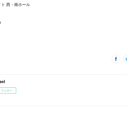
ト 西・南ホール
0
sel
フォロー