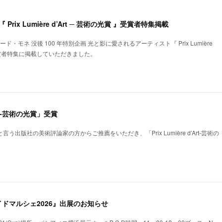
『 Prix Lumière d’Art ─ 芸術の光賞 』受賞者特集掲載
ロード・モネ 没後 100 年特別企画 光と影に愛されるアーティスト『 Prix Lumière
 』受賞者特集に掲載していただきました。
’Art-芸術の光賞」受賞
と言う出版社の美術評論家の方からご推薦をいただき、「Prix Lumière d’Art-芸術の
。
ドマルシェ2026』出展のお知らせ