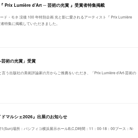
『 Prix Lumière d’Art ─ 芸術の光賞 』受賞者特集掲載
ロード・モネ 没後 100 年特別企画 光と影に愛されるアーティスト『 Prix Lumière
 』受賞者特集に掲載していただきました。
’Art-芸術の光賞」受賞
と言う出版社の美術評論家の方からご推薦をいただき、「Prix Lumière d’Art-芸術の
。
ドマルシェ2026』出展のお知らせ
at)-21(Sun)場所：パシフィコ横浜展示ホールB,C,D時間：11：00-18：00ブース：N-