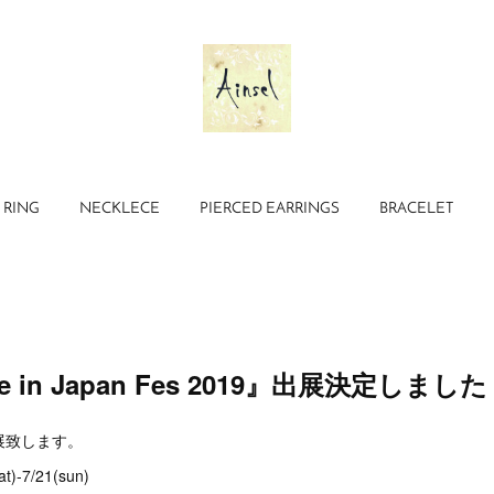
RING
NECKLECE
PIERCED EARRINGS
BRACELET
e in Japan Fes 2019』出展決定しまし
展致します。
)-7/21(sun)