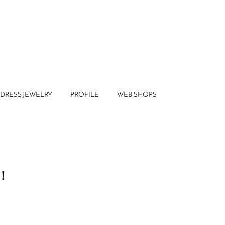
DRESS JEWELRY
PROFILE
WEB SHOPS
た！